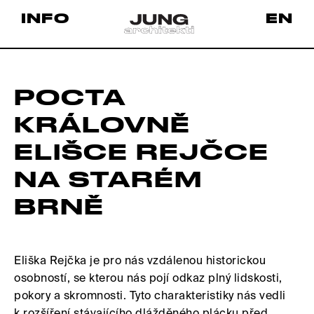
INFO
EN
POCTA
KRÁLOVNĚ
ELIŠCE REJČCE
NA STARÉM
BRNĚ
Eliška Rejčka je pro nás vzdálenou historickou
osobností, se kterou nás pojí odkaz plný lidskosti,
pokory a skromnosti. Tyto charakteristiky nás vedli
k rozšíření stávajícího dlážděného plácku před